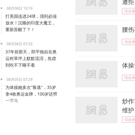
遭拒
08月06日 10:19
综合
打美国连进24球，强到必须
放水！沉睡的印度大魔王，
腰伤
重新苏醒了？！
综合
08月06日 07:32
37年前那天，郎平独自在奥
运村草坪上默默流泪，焦虑
体操
到吃不下睡不着
综合
08月05日 07:29
为体操她多次"叛逃"，35岁
拿4枚奥运金牌，100岁还劈
炒作
一字马
维护
08月04日 08:06
综合
她怀孕4个月偷偷上场，奥
运赛场狂拿5金1银