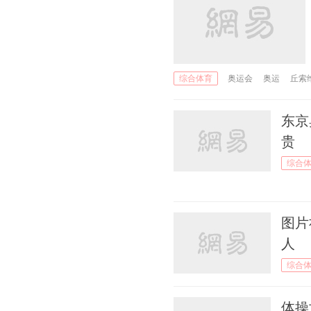
07月30日 16:14
恐怖！她从8米高摔落，长
腿直插器械 ，坐轮椅离开
07月30日 10:07
奥运会
奥运
丘索
综合体育
池江璃花子：从“奇迹复
活”女神到“全民嫌弃”恶女
东京
贵
07月29日 12:34
那些年，中国军团在奥运会
综合
遇到的离谱事
07月29日 09:51
图片
不是第一次？3年前男子全
能，肖若腾曾以0.000分劣
人
势丢冠
综合
07月28日 23:57
体操
他征服全场观众却没征服裁