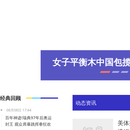
体操男子双杠邹
经典回顾
动态资讯
08月08日 17:44
百年神迹!瑞典97年后奥运
美体
封王 观众席暴跳挥拳狂欢