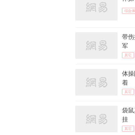
判 全场怒送15分钟嘘声
综合
07月27日 08:10
金牌被黑掉！中国姑娘20-0
碾压，却被裁判判负！对手
带伤
疯狂庆祝
军
07月26日 20:28
其它
中国香港历史第2金!张家朗
夺击剑男子个人花剑金牌
体操
着
07月26日 15:50
YYDS！她200发200中击败
其它
男人夺奥运冠军，嫁澳洲拒
改国籍
袋鼠
挂
07月26日 14:31
东契奇首秀狂砍48+11 斯洛
其它
文尼亚男篮大胜阿根廷