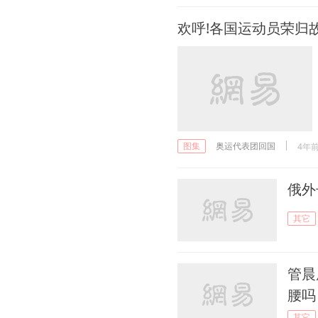
欢呼!各国运动员荣归
07月26日 10:22
叛逃的伊朗"奥运第一人"：
他们说女人伸腿不道德
07月25日 12:04
美如画！荷兰姑娘复刻博格
坎普神作！中国女足咋防？
奥运代表团回国
4年
图集
俄外
其它
管晨
腰吗
其它