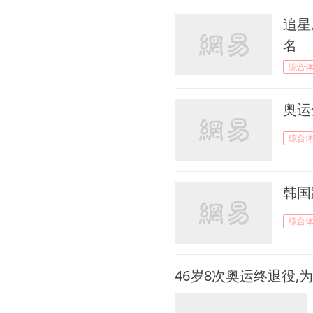
08月03日 10:38
追星
69年前神话将重写?荷兰中
名
长跑女狂人8天6赛欲冲3金
综合
08月02日 07:21
他举报李永波贪污被判"死
奥运
刑" ，海外漂泊不愿入外籍
一心等报国
综合
08月01日 07:19
还记得拿亡妻照片领金牌的
韩国
他么？如今他已开启全新人
生
综合
07月31日 09:41
张怡宁到底多强?回顾那段
46岁8次奥运终退役,
被大魔王支配的恐惧岁月